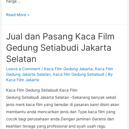
harga …
Ahli
Read More »
Pasang
&
Jual dan Pasang Kaca Film
Jual
Kaca
Gedung Setiabudi Jakarta
Film
Selatan
Gedung
di
Leave a Comment
/
Kaca Film Gedung Jakarta
,
Kaca Film
Tebet
Gedung Jakarta Selatan
,
Kaca film Gedung Setiabudi
/ By
Jakarta
Kaca Film Jakarta
Selatan
Kaca Film Gedung Setiabudi Kaca Film
Gedung Setiabudi Jakarta Selatan –Sekarang banyak sekali
jenis merk kaca film yang beredar di pasaran kami disini akan
membantu anda mencarikan jenis dan Type kaca film yang
cocok bagi perusahaan anda.Dengan jaminan Garansi dan
keahlian tenaga yang profesional and ayah usah ragu