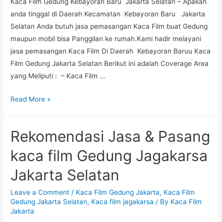
Kaca Film Gedung Kebayoran Baru Jakarta Selatan – Apakah
anda tinggal di Daerah Kecamatan Kebayoran Baru Jakarta
Selatan Anda butuh jasa pemasangan Kaca Film buat Gedung
maupun mobil bisa Panggilan ke rumah.Kami hadir melayani
jasa pemasangan Kaca Film Di Daerah Kebayoran Baruu Kaca
Film Gedung Jakarta Selatan Berikut ini adalah Coverage Area
yang Meliputi : – Kaca Film …
Jasa
Read More »
&
Kaca
Rekomendasi Jasa & Pasang
Film
Gedung
kaca film Gedung Jagakarsa
Termurah
Jakarta Selatan
di
Kebayoran
Leave a Comment
/
Kaca Film Gedung Jakarta
,
Kaca Film
Baru
Gedung Jakarta Selatan
,
Kaca film jagakarsa
/ By
Kaca Film
Jakarta
Jakarta