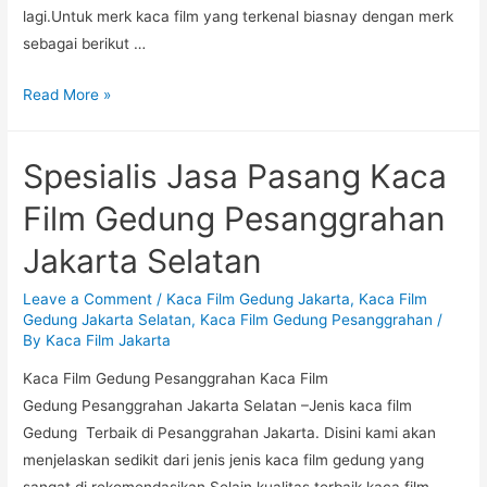
lagi.Untuk merk kaca film yang terkenal biasnay dengan merk
sebagai berikut …
Jual
Read More »
dan
Pasang
Spesialis Jasa Pasang Kaca
Kaca
Film
Film Gedung Pesanggrahan
Gedung
Jakarta Selatan
Setiabudi
Jakarta
Leave a Comment
/
Kaca Film Gedung Jakarta
,
Kaca Film
Selatan
Gedung Jakarta Selatan
,
Kaca Film Gedung Pesanggrahan
/
By
Kaca Film Jakarta
Kaca Film Gedung Pesanggrahan Kaca Film
Gedung Pesanggrahan Jakarta Selatan –Jenis kaca film
Gedung Terbaik di Pesanggrahan Jakarta. Disini kami akan
menjelaskan sedikit dari jenis jenis kaca film gedung yang