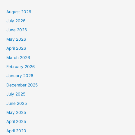
i
Selatan
h
August 2026
K
July 2026
a
June 2026
t
May 2026
e
April 2026
g
March 2026
o
February 2026
r
January 2026
i
December 2025
July 2025
June 2025
May 2025
April 2025
April 2020