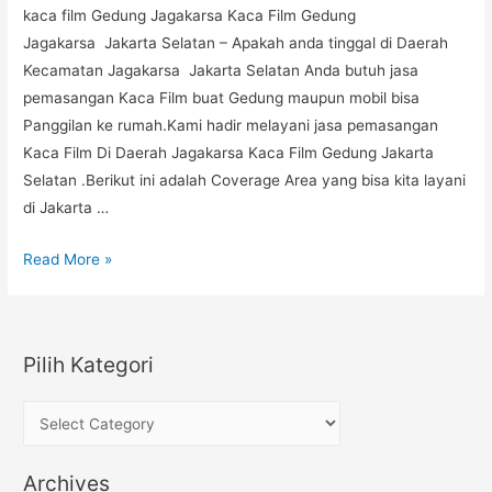
Selatan
kaca film Gedung Jagakarsa Kaca Film Gedung
Jagakarsa Jakarta Selatan – Apakah anda tinggal di Daerah
Kecamatan Jagakarsa Jakarta Selatan Anda butuh jasa
pemasangan Kaca Film buat Gedung maupun mobil bisa
Panggilan ke rumah.Kami hadir melayani jasa pemasangan
Kaca Film Di Daerah Jagakarsa Kaca Film Gedung Jakarta
Selatan .Berikut ini adalah Coverage Area yang bisa kita layani
di Jakarta …
Rekomendasi
Read More »
Jasa
&
Pasang
Pilih Kategori
kaca
film
P
Gedung
i
Jagakarsa
l
Jakarta
Archives