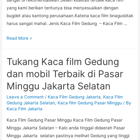
sangat di rekomendasikan.Selain kualitas terbaik kaca film
yang kami berikan tentunya bisa menyesuaikan dengan
bugdet atau kantong perusahaan.Katena kaca film bnagusbtak
harus sangat mahal. Jenis Kaca Film Gedung – Kaca Film …
Spesialis
Read More »
Jasa
Pasang
Tukang Kaca film Gedung
Kaca
Film
dan mobil Terbaik di Pasar
Gedung
Minggu Jakarta Selatan
Pesanggrahan
Jakarta
Leave a Comment
/
Kaca Film Gedung Jakarta
,
Kaca Film
Selatan
Gedung Jakarta Selatan
,
Kaca film Gedung Pasar Minggu
/ By
Kaca Film Jakarta
Kaca Film Gedung Pasar Minggu Kaca Film Gedung Pasar
Minggu Jakarta Selatan – Kalo anda tinggal didaerah Pasar
Minggu Jakarta selatan pastinya melihat Gedung yang tinggi