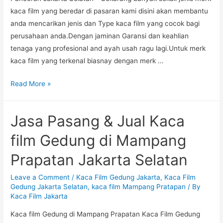
kaca film yang beredar di pasaran kami disini akan membantu
anda mencarikan jenis dan Type kaca film yang cocok bagi
perusahaan anda.Dengan jaminan Garansi dan keahlian
tenaga yang profesional and ayah usah ragu lagi.Untuk merk
kaca film yang terkenal biasnay dengan merk …
Tempat
Read More »
Jual
&
Jasa Pasang & Jual Kaca
Pasang
kaca
film Gedung di Mampang
Film
Prapatan Jakarta Selatan
Gedung
di
Leave a Comment
/
Kaca Film Gedung Jakarta
,
Kaca Film
Pancoran
Gedung Jakarta Selatan
,
kaca film Mampang Pratapan
/ By
Jakarta
Kaca Film Jakarta
Selatan
Kaca film Gedung di Mampang Prapatan Kaca Film Gedung