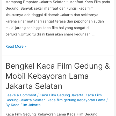
Mampang Prapatan Jakarta Selatan – Manfaat Kaca Film pada
Gedung Banyak sekali manfaat dan Fungsi kaca film
khususnya ada tinggal di daerah Jakarta dan sekitarnya
karena sinar matahari sangat terasa dan pepohonan sudah
mulai jarang sehingga kaca film hal yang sangat di
perlukan.Untuk itu disini kami akan share kegunaan …
Jasa
Read More »
Pasang
&
Bengkel Kaca Film Gedung &
Jual
Kaca
Mobil Kebayoran Lama
film
Jakarta Selatan
Gedung
di
Leave a Comment
/
Kaca Film Gedung Jakarta
,
Kaca Film
Mampang
Gedung Jakarta Selatan
,
kaca film gedung Kebayoran Lama
/
Prapatan
By
Kaca Film Jakarta
Jakarta
Kaca Film Gedung Kebayoran Lama Kaca Film Gedung