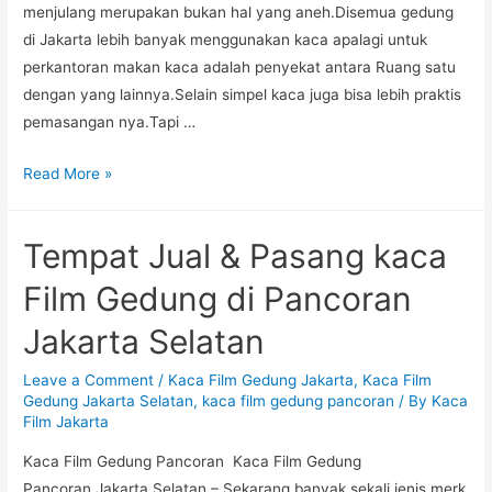
menjulang merupakan bukan hal yang aneh.Disemua gedung
di Jakarta lebih banyak menggunakan kaca apalagi untuk
perkantoran makan kaca adalah penyekat antara Ruang satu
dengan yang lainnya.Selain simpel kaca juga bisa lebih praktis
pemasangan nya.Tapi …
Tukang
Read More »
Kaca
film
Tempat Jual & Pasang kaca
Gedung
dan
Film Gedung di Pancoran
mobil
Jakarta Selatan
Terbaik
di
Leave a Comment
/
Kaca Film Gedung Jakarta
,
Kaca Film
Pasar
Gedung Jakarta Selatan
,
kaca film gedung pancoran
/ By
Kaca
Minggu
Film Jakarta
Jakarta
Kaca Film Gedung Pancoran Kaca Film Gedung
Selatan
Pancoran Jakarta Selatan – Sekarang banyak sekali jenis merk