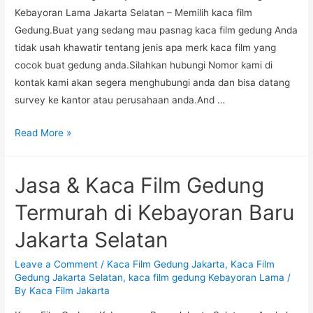
Selatan
Kebayoran Lama Jakarta Selatan – Memilih kaca film
Gedung.Buat yang sedang mau pasnag kaca film gedung Anda
tidak usah khawatir tentang jenis apa merk kaca film yang
cocok buat gedung anda.Silahkan hubungi Nomor kami di
kontak kami akan segera menghubungi anda dan bisa datang
survey ke kantor atau perusahaan anda.And …
Bengkel
Read More »
Kaca
Film
Jasa & Kaca Film Gedung
Gedung
&
Termurah di Kebayoran Baru
Mobil
Jakarta Selatan
Kebayoran
Lama
Leave a Comment
/
Kaca Film Gedung Jakarta
,
Kaca Film
Jakarta
Gedung Jakarta Selatan
,
kaca film gedung Kebayoran Lama
/
Selatan
By
Kaca Film Jakarta